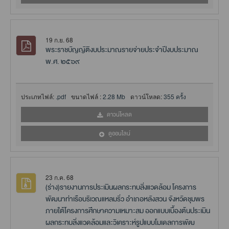
19 ก.ย. 68
พระราชบัญญัติงบประมาณรายจ่ายประจำปีงบประมาณ
พ.ศ. ๒๕๖๙
ประเภทไฟล์:
.pdf
ขนาดไฟล์ :
2.28 Mb
ดาวน์โหลด:
355 ครั้ง
ดาวน์โหลด
ดูออนไลน์
23 ก.ค. 68
(ร่าง)รายงานการประเมินผลกระทบสิ่งแวดล้อม โครงการ
พัฒนาท่าเรือบริเวณแหลมริ่ว อำเภอหลังสวน จังหวัดชุมพร
ภายใต้โครงการศึกษาความเหมาะสม ออกแบบเบื้องต้นประเมิน
ผลกระทบสิ่งแวดล้อมและวิเคราะห์รูปแบบโมเดลการพัฒ